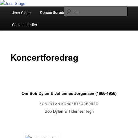
Fortsæt
Musiker, Sangskriver, Foredragsholder
til
Hovedmenu
Søg
Koncertforedrag
Jens Stage
Pressemateriale
primært
indhold
Jens Stage
Sociale medier
Koncertforedrag
Om Bob Dylan & Johannes Jørgensen (1866-1956)
BOB DYLAN KONCERTFOREDRAG
Bob Dylan & Tidernes Tegn