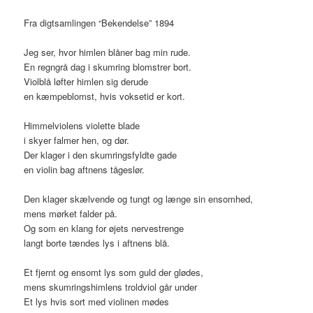
Fra digtsamlingen “Bekendelse” 1894
Jeg ser, hvor himlen blåner bag min rude.
En regngrå dag i skumring blomstrer bort.
Violblå løfter himlen sig derude
en kæmpeblomst, hvis voksetid er kort.
Himmelviolens violette blade
i skyer falmer hen, og dør.
Der klager i den skumringsfyldte gade
en violin bag aftnens tågeslør.
Den klager skælvende og tungt og længe sin ensomhed,
mens mørket falder på.
Og som en klang for øjets nervestrenge
langt borte tændes lys i aftnens blå.
Et fjernt og ensomt lys som guld der glødes,
mens skumringshimlens troldviol går under
Et lys hvis sort med violinen mødes