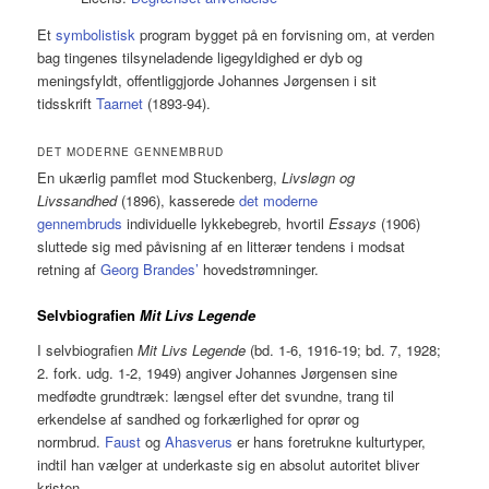
Et
symbolistisk
program bygget på en forvisning om, at verden
bag tingenes tilsyneladende ligegyldighed er dyb og
meningsfyldt, offentliggjorde Johannes Jørgensen i sit
tidsskrift
Taarnet
(1893-94).
DET MODERNE GENNEMBRUD
En ukærlig pamflet mod Stuckenberg,
Livsløgn og
Livssandhed
(1896), kasserede
det moderne
gennembruds
individuelle lykkebegreb, hvortil
Essays
(1906)
sluttede sig med påvisning af en litterær tendens i modsat
retning af
Georg Brandes’
hovedstrømninger.
Selvbiografien
Mit Livs Legende
I selvbiografien
Mit Livs Legende
(bd. 1-6, 1916-19; bd. 7, 1928;
2. fork. udg. 1-2, 1949) angiver Johannes Jørgensen sine
medfødte grundtræk: længsel efter det svundne, trang til
erkendelse af sandhed og forkærlighed for oprør og
normbrud.
Faust
og
Ahasverus
er hans foretrukne kulturtyper,
indtil han vælger at underkaste sig en absolut autoritet bliver
kristen.