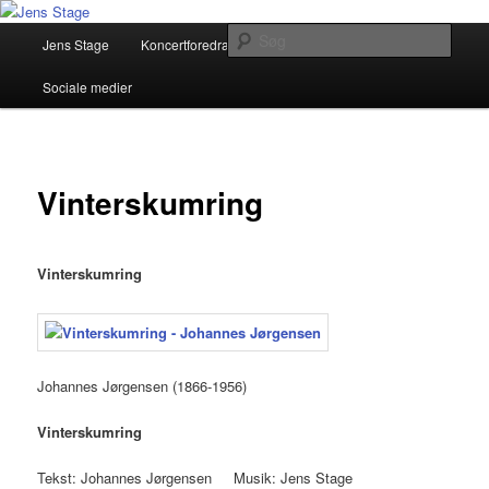
Fortsæt
Musiker, Sangskriver, Foredragsholder
til
Hovedmenu
Søg
Jens Stage
Koncertforedrag
Pressemateriale
primært
indhold
Jens Stage
Sociale medier
Vinterskumring
Vinterskumring
Johannes Jørgensen (1866-1956)
Vinterskumring
Tekst: Johannes Jørgensen Musik: Jens Stage