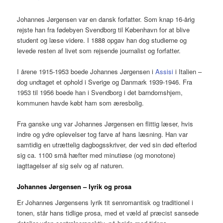
Johannes Jørgensen var en dansk forfatter. Som knap 16-årig
rejste han fra fødebyen Svendborg til København for at blive
student og læse videre. I 1888 opgav han dog studierne og
levede resten af livet som rejsende journalist og forfatter.
I årene 1915-1953 boede Johannes Jørgensen i
Assisi
i Italien –
dog undtaget et ophold i Sverige og Danmark 1939-1946. Fra
1953 til 1956 boede han i Svendborg i det barndomshjem,
kommunen havde købt ham som æresbolig.
Fra ganske ung var Johannes Jørgensen en flittig læser, hvis
indre og ydre oplevelser tog farve af hans læsning. Han var
samtidig en utrættelig dagbogsskriver, der ved sin død efterlod
sig ca. 1100 små hæfter med minutiøse (og monotone)
iagttagelser af sig selv og af naturen.
Johannes Jørgensen – lyrik og prosa
Er Johannes Jørgensens lyrik tit senromantisk og traditionel i
tonen, står hans tidlige prosa, med et væld af præcist sansede