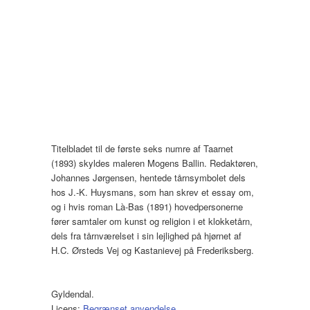
Titelbladet til de første seks numre af Taarnet
(1893) skyldes maleren Mogens Ballin. Redaktøren,
Johannes Jørgensen, hentede tårnsymbolet dels
hos J.-K. Huysmans, som han skrev et essay om,
og i hvis roman Là-Bas (1891) hovedpersonerne
fører samtaler om kunst og religion i et klokketårn,
dels fra tårnværelset i sin lejlighed på hjørnet af
H.C. Ørsteds Vej og Kastanievej på Frederiksberg.
Gyldendal.
Licens:
Begrænset anvendelse