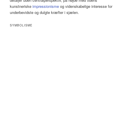
detaljer uden centralperspektiv, på højde med tidens
kunstneriske
impressionisme
og videnskabelige interesse for
underbevidste og dulgte kræfter i sjælen.
SYMBOLISME